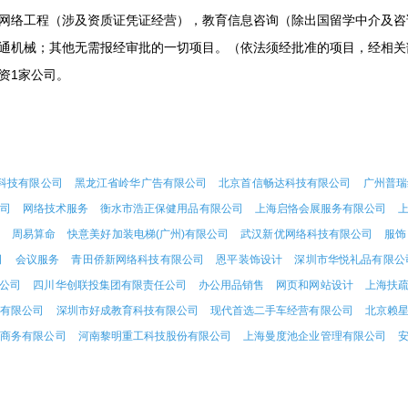
网络工程（涉及资质证凭证经营），教育信息咨询（除出国留学中介及咨
通机械；其他无需报经审批的一切项目。（依法须经批准的项目，经相关
资1家公司。
科技有限公司
黑龙江省岭华广告有限公司
北京首信畅达科技有限公司
广州普瑞
司
网络技术服务
衡水市浩正保健用品有限公司
上海启恪会展服务有限公司
周易算命
快意美好加装电梯(广州)有限公司
武汉新优网络科技有限公司
服饰
司
会议服务
青田侨新网络科技有限公司
恩平装饰设计
深圳市华悦礼品有限公
公司
四川华创联投集团有限责任公司
办公用品销售
网页和网站设计
上海扶
务有限公司
深圳市好成教育科技有限公司
现代首选二手车经营有限公司
北京赖
子商务有限公司
河南黎明重工科技股份有限公司
上海曼度池企业管理有限公司