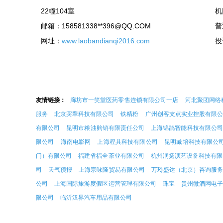
22幢104室
机
邮箱：158581338**
396@QQ.COM
普
网址：
www.laobandianqi2016.com
投
友情链接：
廊坊市一笑堂医药零售连锁有限公司一店
河北聚团网络
服务
北京宾翠科技有限公司
铁精粉
广州创客支点实业控股有限公
有限公司
昆明市粮油购销有限责任公司
上海锦鹊智能科技有限公司
限公司
海南电影网
上海程具科技有限公司
昆明臧培科技有限公
门）有限公司
福建省福全茶业有限公司
杭州润扬演艺设备科技有限
司
天气预报
上海宗咏隆贸易有限公司
万玲盛达（北京）咨询服
公司
上海国际旅游度假区运营管理有限公司
珠宝
贵州微酒网电
限公司
临沂汉界汽车用品有限公司